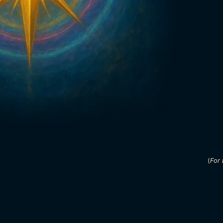
(
For 