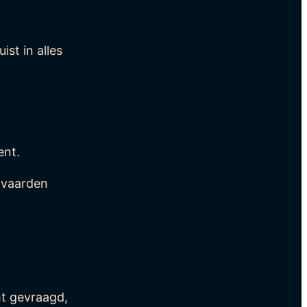
ist in alles
ent.
anvaarden
ht gevraagd,