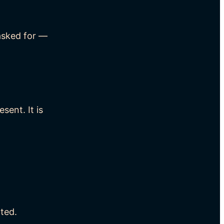
 asked for —
sent. It is
cted.