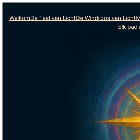
Welkom
De Taal van Licht
De Windroos van Licht
M
Elk pad i