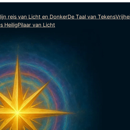
ijn reis van Licht en Donker
De Taal van Tekens
Vrijhe
s Heilig
Pilaar van Licht